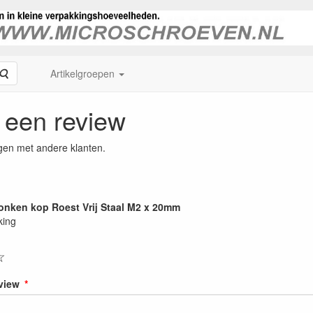
Zoeken
Artikelgroepen
f een review
gen met andere klanten.
onken kop Roest Vrij Staal M2 x 20mm
king
☆
eview