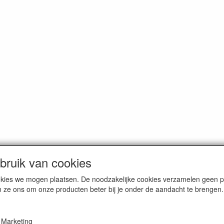
ruik van cookies
cookies we mogen plaatsen. De noodzakelijke cookies verzamelen geen
n ze ons om onze producten beter bij je onder de aandacht te brengen.
erce / Kvk nr. 08205825
Marketing
VAT / BTW nr. NL001662495B