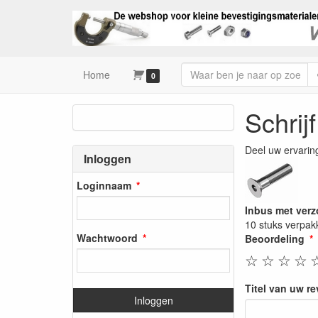
Home
0
Schrij
Deel uw ervarin
Inloggen
Loginnaam
Inbus met verz
10 stuks verpak
Wachtwoord
Beoordeling
☆
☆
☆
☆
Titel van uw r
Inloggen