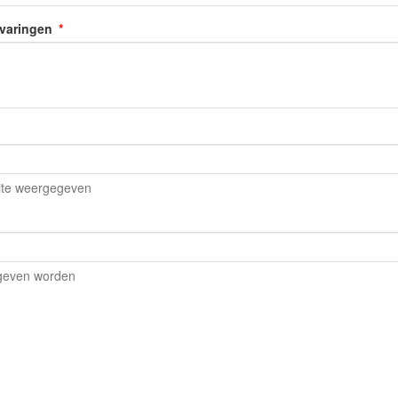
rvaringen
ite weergegeven
egeven worden