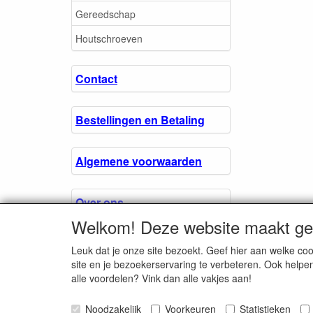
Gereedschap
Houtschroeven
Contact
Bestellingen en Betaling
Algemene voorwaarden
Over ons.
Welkom! Deze website maakt geb
Privacyverklaring
Leuk dat je onze site bezoekt. Geef hier aan welke 
site en je bezoekerservaring te verbeteren. Ook helpe
alle voordelen? Vink dan alle vakjes aan!
Microschroeven.nl
Noodzakelijk
Voorkeuren
Chamber of Comm
Statistieken