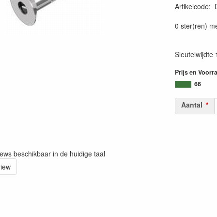
Artikelcode
:
0 ster(ren) m
Sleutelwijdt
Prijs en Voorr
66
Aantal
iews beschikbaar in de huidige taal
view