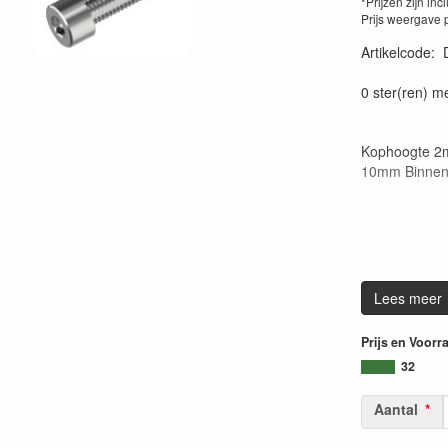
*Prijzen zijn inc
Prijs weergave 
Artikelcode
:
0 ster(ren) m
Kophoogte 2m
10mm Binnen
Lees meer
Prijs en Voorr
32
Aantal