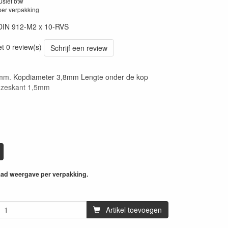
lusief btw
per verpakking
DIN 912-M2 x 10-RVS
et 0 review(s)
Schrijf een review
m. Kopdiameter 3,8mm Lengte onder de kop
zeskant 1,5mm
aad weergave per verpakking.
Artikel toevoegen