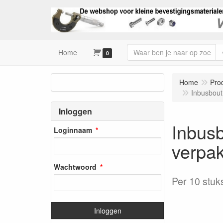
Home
0
Home
Pro
Inbusbout
Inloggen
Inbusb
Loginnaam
verpak
Wachtwoord
Per 10 stuk
Inloggen