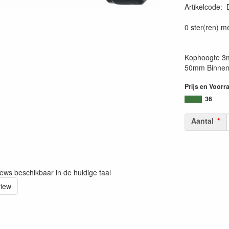
Artikelcode
:
0 ster(ren) m
Kophoogte 3m
50mm Binnen
Prijs en Voorr
36
Aantal
iews beschikbaar in de huidige taal
view