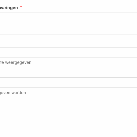
rvaringen
ite weergegeven
egeven worden