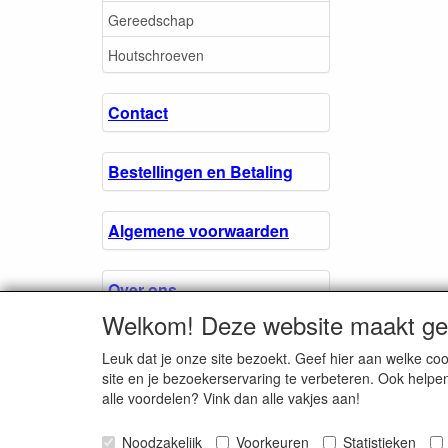
Gereedschap
Houtschroeven
Contact
Bestellingen en Betaling
Algemene voorwaarden
Over ons.
Welkom! Deze website maakt geb
Privacyverklaring
Leuk dat je onze site bezoekt. Geef hier aan welke 
site en je bezoekerservaring te verbeteren. Ook helpe
alle voordelen? Vink dan alle vakjes aan!
Microschroeven.nl
Noodzakelijk
Voorkeuren
Chamber of Comm
Statistieken