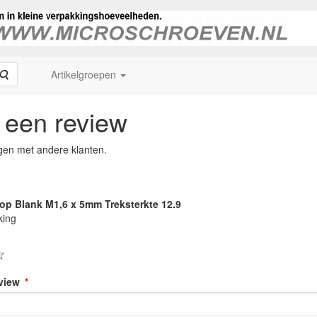
Zoeken
Artikelgroepen
f een review
gen met andere klanten.
kop Blank M1,6 x 5mm Treksterkte 12.9
king
☆
eview