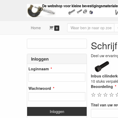
Home
0
Schrij
Deel uw ervarin
Inloggen
Loginnaam
Inbus cilinder
10 stuks verpak
Beoordeling
Wachtwoord
☆
☆
☆
☆
Titel van uw r
Inloggen