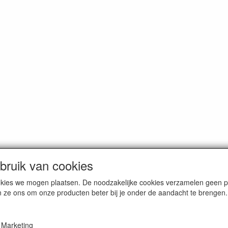
ruik van cookies
cookies we mogen plaatsen. De noodzakelijke cookies verzamelen geen
n ze ons om onze producten beter bij je onder de aandacht te brengen.
erce / Kvk nr. 08205825
Marketing
VAT / BTW nr. NL001662495B