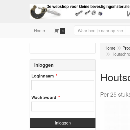
Home
0
Home
Pro
Houtschro
Inloggen
Houts
Loginnaam
Per 25 stuk
Wachtwoord
Inloggen