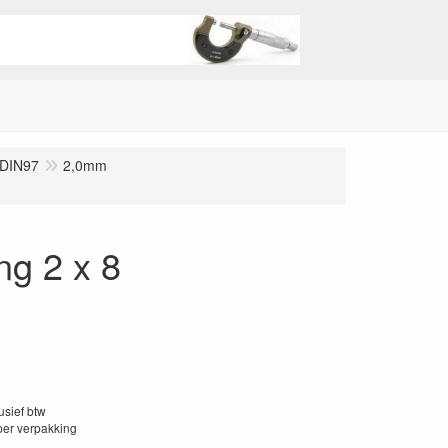
 DIN97
2,0mm
ng 2 x 8
lusief btw
per verpakking