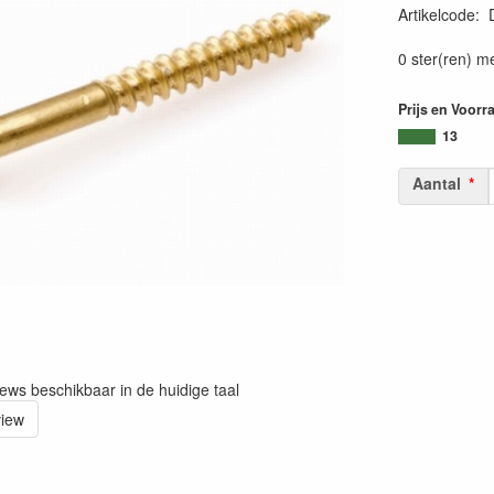
Artikelcode
:
0 ster(ren) m
Prijs en Voorr
13
Aantal
iews beschikbaar in de huidige taal
view