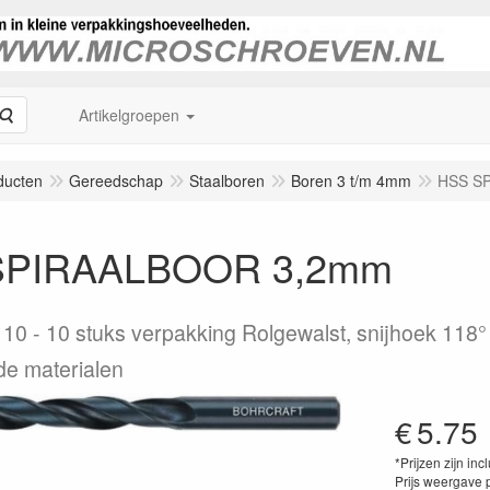
Zoeken
Artikelgroepen
ducten
Gereedschap
Staalboren
Boren 3 t/m 4mm
HSS S
SPIRAALBOOR 3,2mm
 10
10 stuks verpakking Rolgewalst, snijhoek 118
e materialen
€
5.75
*Prijzen zijn inc
Prijs weergave 