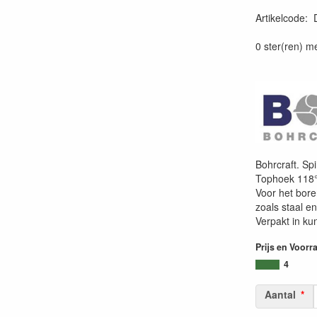
Artikelcode
:
0 ster(ren) m
Bohrcraft. Sp
Tophoek 118°
Voor het bor
zoals staal en
Verpakt in kun
Prijs en Voorr
4
Aantal