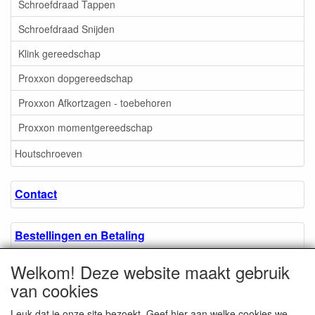
Schroefdraad Tappen
Schroefdraad Snijden
Klink gereedschap
Proxxon dopgereedschap
Proxxon Afkortzagen - toebehoren
Proxxon momentgereedschap
Houtschroeven
Contact
Bestellingen en Betaling
Welkom! Deze website maakt gebruik
Algemene voorwaarden
van cookies
Leuk dat je onze site bezoekt. Geef hier aan welke cookies we