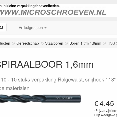
Zoeken
Artikelgroepen
ducten
Gereedschap
Staalboren
Boren 1 t/m 1,9mm
HSS 
SPIRAALBOOR 1,6mm
 10
10 stuks verpakking Rolgewalst, snijhoek 118
e materialen
€
4.45
*Prijzen zijn inc
Prijs weergave 