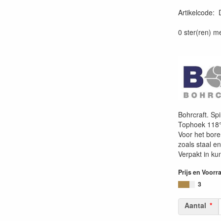
Artikelcode
:
0 ster(ren) m
Bohrcraft. Sp
Tophoek 118°
Voor het bor
zoals staal en
Verpakt in kun
Prijs en Voorr
3
Aantal