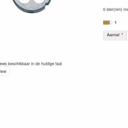
0 ster(ren) m
1
Aantal
iews beschikbaar in de huidige taal
view