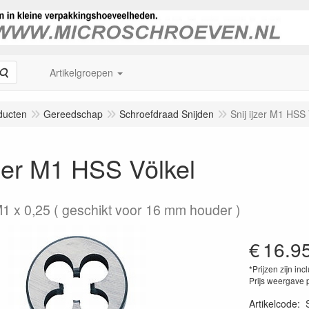
Zoeken
Artikelgroepen
ducten
Gereedschap
Schroefdraad Snijden
Snij ijzer M1 HSS 
jzer M1 HSS Völkel
1 x 0,25 ( geschikt voor 16 mm houder )
€
16.9
*Prijzen zijn inc
Prijs weergave 
Artikelcode
: