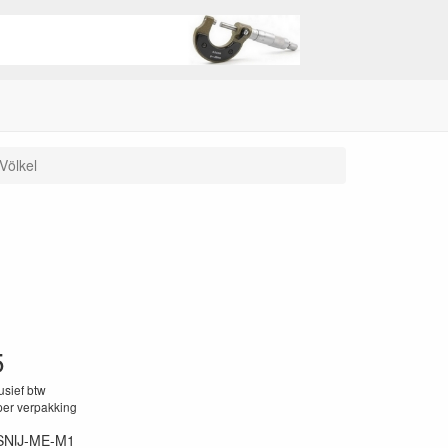
Völkel
5
lusief btw
per verpakking
SNIJ-ME-M1