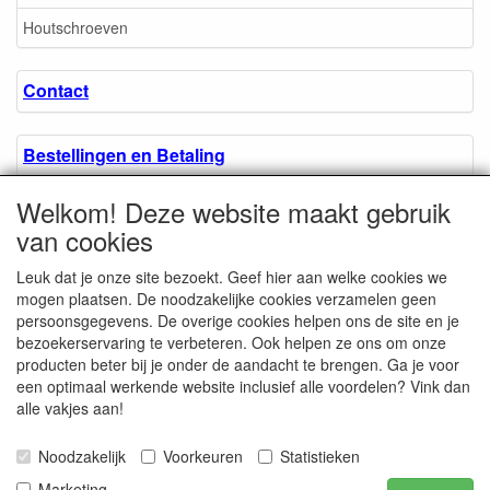
Houtschroeven
Contact
Bestellingen en Betaling
Welkom! Deze website maakt gebruik
Algemene voorwaarden
van cookies
Leuk dat je onze site bezoekt. Geef hier aan welke cookies we
Over ons.
mogen plaatsen. De noodzakelijke cookies verzamelen geen
persoonsgegevens. De overige cookies helpen ons de site en je
bezoekerservaring te verbeteren. Ook helpen ze ons om onze
Privacyverklaring
producten beter bij je onder de aandacht te brengen. Ga je voor
een optimaal werkende website inclusief alle voordelen? Vink dan
alle vakjes aan!
Microschroeven.nl
Chamber of Commerce
Noodzakelijk
Voorkeuren
Statistieken
/ Kvk nr. 08205825
VAT / BTW nr.
Marketing