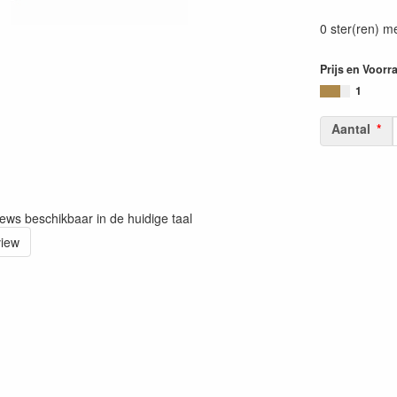
0 ster(ren) m
Prijs en Voorr
1
Aantal
iews beschikbaar in de huidige taal
view