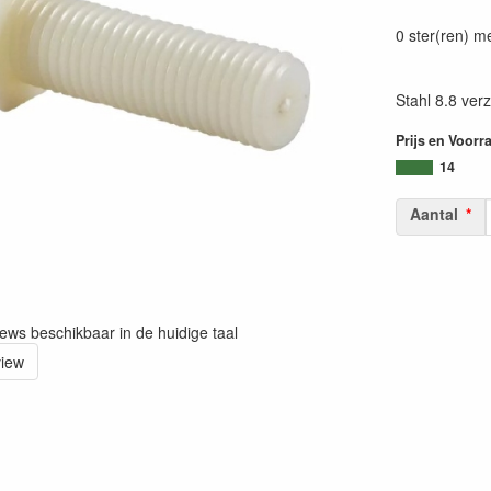
0 ster(ren) m
Stahl 8.8 verz
Prijs en Voorr
14
Aantal
iews beschikbaar in de huidige taal
view