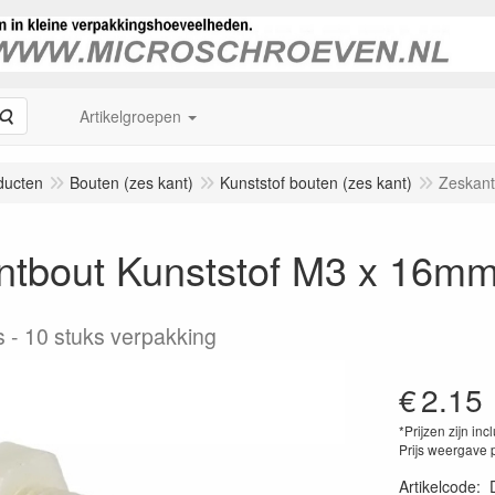
Zoeken
Artikelgroepen
ducten
Bouten (zes kant)
Kunststof bouten (zes kant)
Zeskant
ntbout Kunststof M3 x 16m
s
10 stuks verpakking
€
2.15
*Prijzen zijn inc
Prijs weergave 
Artikelcode
: