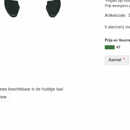
*Prijzen zijn inc
Prijs weergave 
Artikelcode
:
0 ster(ren) m
Prijs en Voorr
47
Aantal
iews beschikbaar in de huidige taal
view