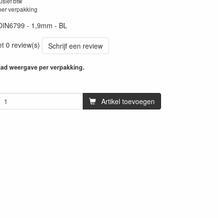
lusief btw
per verpakking
DIN6799 - 1,9mm - BL
et 0 review(s)
Schrijf een review
aad weergave per verpakking.
Artikel toevoegen